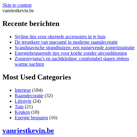
Skip to content
vanriestkevin.be
Recente berichten
Styling tips voor okergele accessoires in je huis
De terugkeer van macramé in moderne raamdecoratie
Scandinavische strandhuizen: een rustgevende zomerinspiratie
Energiebesparende tips voor koelte zonder airconditioning
Zomerpyjama’s en nachtkleding: comfortabel slapen tijdens
warme nachten
Most Used Categories
Interieur
(184)
Raamdecoratie
(32)
Lifestyle
(24)
Tuin
(21)
Keuken
(18)
Energie besparen
(16)
vanriestkevin.be