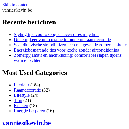
Skip to content
vanriestkevin.be
Recente berichten
Styling tips voor okergele accessoires in je huis
De terugkeer van macramé in moderne raamdecoratie
Scandinavische strandhuizen: een rustgevende zomerinspiratie
Energiebesparende tips voor koelte zonder airconditioning
Zomerpyjama’s en nachtkleding: comfortabel slapen tijdens
warme nachten
Most Used Categories
Interieur
(184)
Raamdecoratie
(32)
Lifestyle
(24)
Tuin
(21)
Keuken
(18)
Energie besparen
(16)
vanriestkevin.be