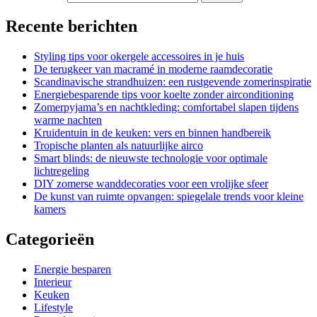
Recente berichten
Styling tips voor okergele accessoires in je huis
De terugkeer van macramé in moderne raamdecoratie
Scandinavische strandhuizen: een rustgevende zomerinspiratie
Energiebesparende tips voor koelte zonder airconditioning
Zomerpyjama’s en nachtkleding: comfortabel slapen tijdens
warme nachten
Kruidentuin in de keuken: vers en binnen handbereik
Tropische planten als natuurlijke airco
Smart blinds: de nieuwste technologie voor optimale
lichtregeling
DIY zomerse wanddecoraties voor een vrolijke sfeer
De kunst van ruimte opvangen: spiegelale trends voor kleine
kamers
Categorieën
Energie besparen
Interieur
Keuken
Lifestyle