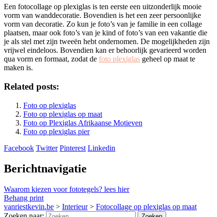
Een fotocollage op plexiglas is ten eerste een uitzonderlijk mooie
vorm van wanddecoratie. Bovendien is het een zeer persoonlijke
vorm van decoratie. Zo kun je foto’s van je familie in een collage
plaatsen, maar ook foto’s van je kind of foto’s van een vakantie die
je als stel met zijn tweeën hebt ondernomen. De mogelijkheden zijn
vrijwel eindeloos. Bovendien kan er behoorlijk gevarieerd worden
qua vorm en formaat, zodat de
foto plexiglas
geheel op maat te
maken is.
Related posts:
Foto op plexiglas
Foto op plexiglas op maat
Foto op Plexiglas Afrikaanse Motieven
Foto op plexiglas pier
Facebook
Twitter
Pinterest
Linkedin
Berichtnavigatie
Waarom kiezen voor fototegels? lees hier
Behang print
vanriestkevin.be
>
Interieur
>
Fotocollage op plexiglas op maat
Zoeken naar: