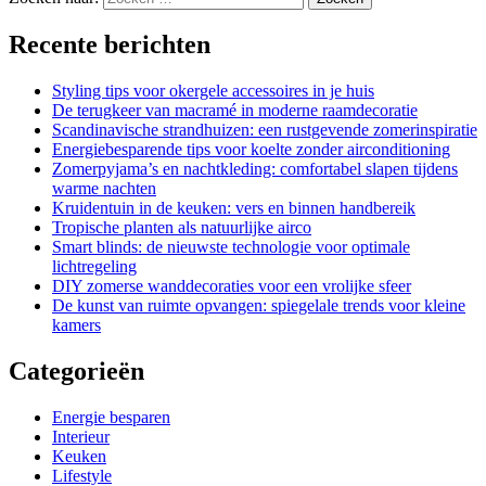
Recente berichten
Styling tips voor okergele accessoires in je huis
De terugkeer van macramé in moderne raamdecoratie
Scandinavische strandhuizen: een rustgevende zomerinspiratie
Energiebesparende tips voor koelte zonder airconditioning
Zomerpyjama’s en nachtkleding: comfortabel slapen tijdens
warme nachten
Kruidentuin in de keuken: vers en binnen handbereik
Tropische planten als natuurlijke airco
Smart blinds: de nieuwste technologie voor optimale
lichtregeling
DIY zomerse wanddecoraties voor een vrolijke sfeer
De kunst van ruimte opvangen: spiegelale trends voor kleine
kamers
Categorieën
Energie besparen
Interieur
Keuken
Lifestyle