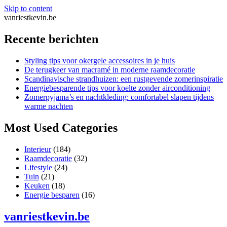
Skip to content
vanriestkevin.be
Recente berichten
Styling tips voor okergele accessoires in je huis
De terugkeer van macramé in moderne raamdecoratie
Scandinavische strandhuizen: een rustgevende zomerinspiratie
Energiebesparende tips voor koelte zonder airconditioning
Zomerpyjama’s en nachtkleding: comfortabel slapen tijdens
warme nachten
Most Used Categories
Interieur
(184)
Raamdecoratie
(32)
Lifestyle
(24)
Tuin
(21)
Keuken
(18)
Energie besparen
(16)
vanriestkevin.be