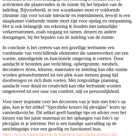
activiteiten die plaatsvinden in de ruimte bij het bepalen van de
indeling. Bijvoorbeeld, in een woonkamer moet er voldoende
zitruimte zijn voor sociale interactie en entertainment, terwijl in een
slaapkamer voldoende ruimte moet zijn voor opslag en ontspanning.
Het is ook belangrijk om rekening te houden met natuurlijke
verkeersstromen, zoals toegang tot ramen, deuren en andere
doorgangen, bij het bepalen van de indeling van de ruimte.
In conclusie is het creëren van een gezellige leefruimte een
combinatie van verschillende elementen die samenwerken om een
warme, uitnodigende en functionele omgeving te creëren. Door
aandacht te besteden aan verlichting, opbergruimte, meubels,
decoratieve items, kleuren, materialen en indeling kan elke ruimte
worden getransformeerd tot een plek waar mensen graag tijd
doorbrengen en zich thuis voelen. Met zorgvuldige planning,
aandacht voor detail en creativiteit kan elke leefruimte worden
omgetoverd tot een oase van comfort, stijl en persoonlijkheid.
Voor meer inspiratie over het decoreren van je huis met foto’s op
glas, kun je het artikel “Specifieke keuzes bij plexiglas” lezen op
vanriestkevin.be. Dit artikel geeft handige tips en advies over het
kiezen van het juiste materiaal en het ophangen van foto’s op
plexiglas in je interieur. Het is een handige aanvulling op de
inrichtingstips voor een gezellig en functioneel huis.
https://www.vanriestkevin.be/interieur/specifieke-keuzes-bij-