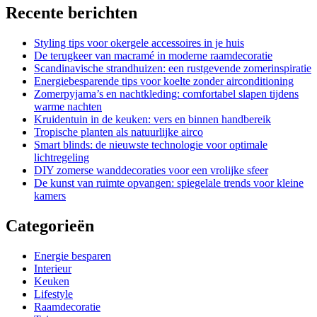
Recente berichten
Styling tips voor okergele accessoires in je huis
De terugkeer van macramé in moderne raamdecoratie
Scandinavische strandhuizen: een rustgevende zomerinspiratie
Energiebesparende tips voor koelte zonder airconditioning
Zomerpyjama’s en nachtkleding: comfortabel slapen tijdens
warme nachten
Kruidentuin in de keuken: vers en binnen handbereik
Tropische planten als natuurlijke airco
Smart blinds: de nieuwste technologie voor optimale
lichtregeling
DIY zomerse wanddecoraties voor een vrolijke sfeer
De kunst van ruimte opvangen: spiegelale trends voor kleine
kamers
Categorieën
Energie besparen
Interieur
Keuken
Lifestyle
Raamdecoratie