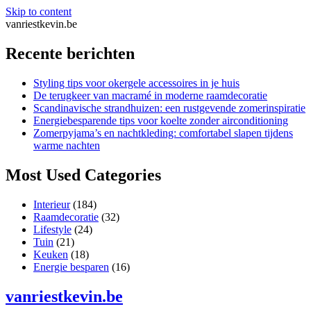
Skip to content
vanriestkevin.be
Recente berichten
Styling tips voor okergele accessoires in je huis
De terugkeer van macramé in moderne raamdecoratie
Scandinavische strandhuizen: een rustgevende zomerinspiratie
Energiebesparende tips voor koelte zonder airconditioning
Zomerpyjama’s en nachtkleding: comfortabel slapen tijdens
warme nachten
Most Used Categories
Interieur
(184)
Raamdecoratie
(32)
Lifestyle
(24)
Tuin
(21)
Keuken
(18)
Energie besparen
(16)
vanriestkevin.be