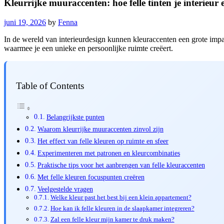
Kleurrijke muuraccenten: hoe felle tinten je interieur
juni 19, 2026
by
Fenna
In de wereld van interieurdesign kunnen kleuraccenten een grote impac
waarmee je een unieke en persoonlijke ruimte creëert.
Table of Contents
Belangrijkste punten
Waarom kleurrijke muuraccenten zinvol zijn
Het effect van felle kleuren op ruimte en sfeer
Experimenteren met patronen en kleurcombinaties
Praktische tips voor het aanbrengen van felle kleuraccenten
Met felle kleuren focuspunten creëren
Veelgestelde vragen
Welke kleur past het best bij een klein appartement?
Hoe kan ik felle kleuren in de slaapkamer integreren?
Zal een felle kleur mijn kamer te druk maken?