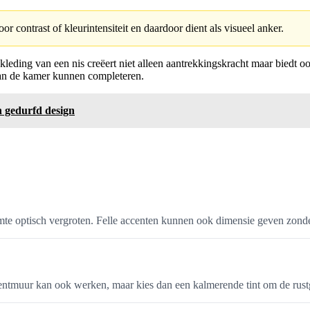
r contrast of kleurintensiteit en daardoor dient als visueel anker.
leding van een nis creëert niet alleen aantrekkingskracht maar biedt o
 van de kamer kunnen completeren.
n gedurfd design
imte optisch vergroten. Felle accenten kunnen ook dimensie geven zonde
ccentmuur kan ook werken, maar kies dan een kalmerende tint om de rus