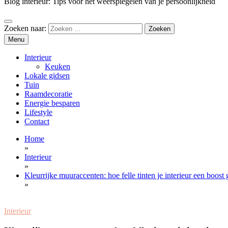
Blog interieur: Tips voor het weerspiegelen van je persoonlijkheid
Zoeken naar:
Menu
Interieur
Keuken
Lokale gidsen
Tuin
Raamdecoratie
Energie besparen
Lifestyle
Contact
Home
»
Interieur
»
Kleurrijke muuraccenten: hoe felle tinten je interieur een boost
»
Interieur