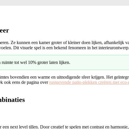
feer
eren. Ze kunnen een kamer groter of kleiner doen lijken, afhankelijk va
elen. Dit visuele spel is een bekend fenomeen in het interieurontwerp
uimte tot wel 10% groter laten lijken.
ruimtes bovendien een warme en uitnodigende sfeer krijgen. Het geïntegr
oek ook eens de pagina over
rustgevende patio-plekken creëren met eco-
binaties
 een next level tillen. Door creatief te spelen met contrast en harmoni