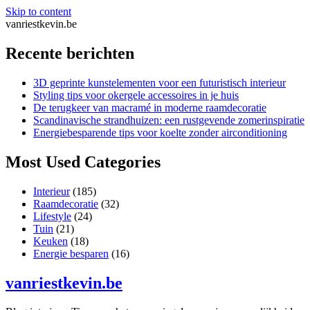
Skip to content
vanriestkevin.be
Recente berichten
3D geprinte kunstelementen voor een futuristisch interieur
Styling tips voor okergele accessoires in je huis
De terugkeer van macramé in moderne raamdecoratie
Scandinavische strandhuizen: een rustgevende zomerinspiratie
Energiebesparende tips voor koelte zonder airconditioning
Most Used Categories
Interieur
(185)
Raamdecoratie
(32)
Lifestyle
(24)
Tuin
(21)
Keuken
(18)
Energie besparen
(16)
vanriestkevin.be