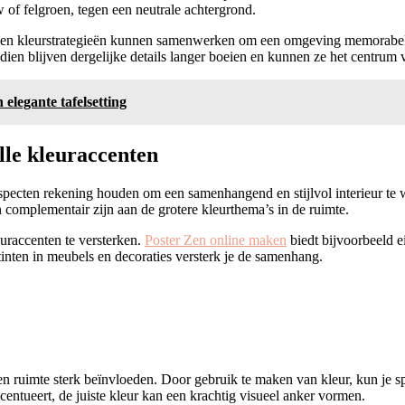
 of felgroen, tegen een neutrale achtergrond.
 en kleurstrategieën kunnen samenwerken om een omgeving memorabel t
ien blijven dergelijke details langer boeien en kunnen ze het centrum v
elegante tafelsetting
lle kleuraccenten
aspecten rekening houden om een samenhangend en stijlvol interieur te 
 complementair zijn aan de grotere kleurthema’s in de ruimte.
uraccenten te versterken.
Poster Zen online maken
biedt bijvoorbeeld 
tinten in meubels en decoraties versterk je de samenhang.
en ruimte sterk beïnvloeden. Door gebruik te maken van kleur, kun je 
centueert, de juiste kleur kan een krachtig visueel anker vormen.