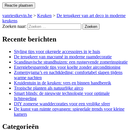
vanriestkevin.be
>
Keuken
>
De terugkeer van art deco in moderne
keukens
Zoeken naar:
Recente berichten
Styling tips voor okergele accessoires in je huis
De terugkeer van macramé in moderne raamdecoratie
Scandinavische strandhuizen: een rustgevende zomerinspiratie
Energiebesparende tips voor koelte zonder airconditioning
Zomerpyjama’s en nachtkleding: comfortabel slapen tijdens
warme nachten
Kruidentuin in de keuken: vers en binnen handbereik
Tropische planten als natuurlijke airco
Smart blinds: de nieuwste technologie voor optimale
lichtregeling
DIY zomerse wanddecoraties voor een vrolijke sfeer
De kunst van ruimte opvangen: spiegelale trends voor kleine
kamers
Categorieën