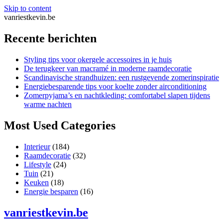
Skip to content
vanriestkevin.be
Recente berichten
Styling tips voor okergele accessoires in je huis
De terugkeer van macramé in moderne raamdecoratie
Scandinavische strandhuizen: een rustgevende zomerinspiratie
Energiebesparende tips voor koelte zonder airconditioning
Zomerpyjama’s en nachtkleding: comfortabel slapen tijdens
warme nachten
Most Used Categories
Interieur
(184)
Raamdecoratie
(32)
Lifestyle
(24)
Tuin
(21)
Keuken
(18)
Energie besparen
(16)
vanriestkevin.be