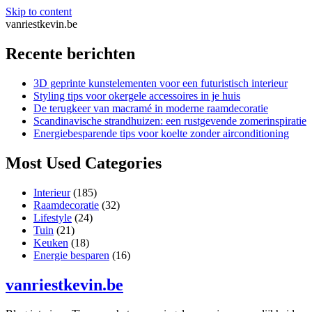
Skip to content
vanriestkevin.be
Recente berichten
3D geprinte kunstelementen voor een futuristisch interieur
Styling tips voor okergele accessoires in je huis
De terugkeer van macramé in moderne raamdecoratie
Scandinavische strandhuizen: een rustgevende zomerinspiratie
Energiebesparende tips voor koelte zonder airconditioning
Most Used Categories
Interieur
(185)
Raamdecoratie
(32)
Lifestyle
(24)
Tuin
(21)
Keuken
(18)
Energie besparen
(16)
vanriestkevin.be