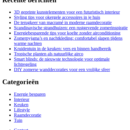
3D geprinte kunstelementen voor een futuristisch interieur
Styling tips voor okergele accessoires in je huis
De terugkeer van macramé in moderne raamdecoratie
Scandinavische strandhuizen: een rustgevende zomerinspiratie
Energiebesparende tips voor koelte zonder airconditioning
Zomerpyjama’s en nachtkleding: comfortabel slapen tijdens
warme nachten
Kruidentuin in de keuken: vers en binnen handbereik
Tropische planten als natuurlijke airco
Smart blinds: de nieuwste technologie voor optimale
lichtregeling
DIY zomerse wanddecoraties voor een vrolijke sfeer
Categorieën
Energie besparen
Interieur
Keuken
Lifestyle
Raamdecoratie
Tuin