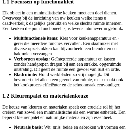
1.1 Focussen op functionaliteit
Elk object in een minimalistische keuken moet een doel dienen.
Overweeg bij de inrichting van uw keuken welke items u
daadwerkelijk dagelijks gebruikt en welke slechts ruimte innemen.
Een keuken die puur functioneel is, is tevens intuïtiever in gebruik.
Multifunctionele items:
Kies voor keukenapparatuur en -
gerei die meerdere functies vervullen. Een staafmixer met
diverse opzetstukken kan bijvoorbeeld een blender en een
hakmolen vervangen.
Verborgen opslag:
Geïntegreerde apparatuur en kasten
zonder handgrepen dragen bij aan een strakke, opgeruimde
uitstraling. Dit geeft de ruimte een gevoel van rust en orde.
Bladruimte:
Houd werkbladen zo vrij mogelijk. Dit
bevordert niet alleen een gevoel van ruimte, maar maakt ook
het kookproces efficiënter en de schoonmaak eenvoudiger.
1.2 Kleurenpalet en materialenkeuze
De keuze van kleuren en materialen speelt een cruciale rol bij het
creëren van zowel een minimalistische als een warme esthetiek. Een
beperkt kleurenpalet en natuurlijke materialen zijn essentieel.
Neutrale basis:
Wit, grijs, beige en gebroken wit vormen een