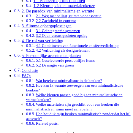
1.1 Focussen op functionaliteit
1.2 Kleurenpalet en materialenkeuze
2. De paradox van minimalisme en warmte
2.1 Weg met ballast, ruimte voor essentie
2.2 Zachtheid in contrast
3. Slimme opbergoplossingen
3.1 Geïntegreerde systemen
3.2 Open versus gesloten opslag
4. De rol van verlichting
4.1 Combineren van functionele en sfeerverlichting
4.2 Verlichting als designelement
5. Persoonlijke accenten en planten
5.1 Geselecteerde persoonlijke items
5.2 De magie van groen
Conclusie
FAQs
Wat betekent minimalisme in de keuken?
Hoe kan ik warmte toevoegen aan een minimalistische
keuken?
Welke kleuren passen goed bij een minimalistische en
warme keuken?
Welke materialen zijn geschikt voor een keuken die
minimalistisch en warm moet aanvoelen?
Hoe houd ik mijn keuken minimalistisch zonder dat het kil
aanvoelt?
Related posts: