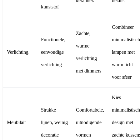
keramiek
details
kunststof
Combineer
Zachte,
Functionele,
minimalistisc
warme
Verlichting
eenvoudige
lampen met
verlichting
verlichting
warm licht
met dimmers
voor sfeer
Kies
Strakke
Comfortabele,
minimalistisch
Meubilair
lijnen, weinig
uitnodigende
design met
decoratie
vormen
zachte kussen