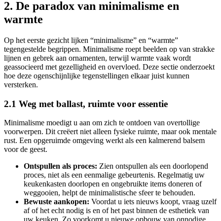
2. De paradox van minimalisme en
warmte
Op het eerste gezicht lijken “minimalisme” en “warmte”
tegengestelde begrippen. Minimalisme roept beelden op van strakke
lijnen en gebrek aan ornamenten, terwijl warmte vaak wordt
geassocieerd met gezelligheid en overvloed. Deze sectie onderzoekt
hoe deze ogenschijnlijke tegenstellingen elkaar juist kunnen
versterken.
2.1 Weg met ballast, ruimte voor essentie
Minimalisme moedigt u aan om zich te ontdoen van overtollige
voorwerpen. Dit creëert niet alleen fysieke ruimte, maar ook mentale
rust. Een opgeruimde omgeving werkt als een kalmerend balsem
voor de geest.
Ontspullen als proces:
Zien ontspullen als een doorlopend
proces, niet als een eenmalige gebeurtenis. Regelmatig uw
keukenkasten doorlopen en ongebruikte items doneren of
weggooien, helpt de minimalistische sfeer te behouden.
Bewuste aankopen:
Voordat u iets nieuws koopt, vraag uzelf
af of het echt nodig is en of het past binnen de esthetiek van
uw keuken. Zo voorkomt u nieuwe opbouw van onnodige