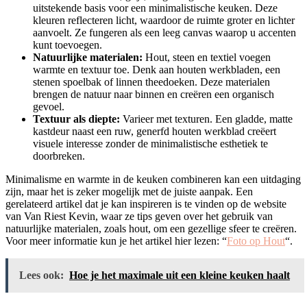
uitstekende basis voor een minimalistische keuken. Deze
kleuren reflecteren licht, waardoor de ruimte groter en lichter
aanvoelt. Ze fungeren als een leeg canvas waarop u accenten
kunt toevoegen.
Natuurlijke materialen:
Hout, steen en textiel voegen
warmte en textuur toe. Denk aan houten werkbladen, een
stenen spoelbak of linnen theedoeken. Deze materialen
brengen de natuur naar binnen en creëren een organisch
gevoel.
Textuur als diepte:
Varieer met texturen. Een gladde, matte
kastdeur naast een ruw, generfd houten werkblad creëert
visuele interesse zonder de minimalistische esthetiek te
doorbreken.
Minimalisme en warmte in de keuken combineren kan een uitdaging
zijn, maar het is zeker mogelijk met de juiste aanpak. Een
gerelateerd artikel dat je kan inspireren is te vinden op de website
van Van Riest Kevin, waar ze tips geven over het gebruik van
natuurlijke materialen, zoals hout, om een gezellige sfeer te creëren.
Voor meer informatie kun je het artikel hier lezen: “
Foto op Hout
“.
Lees ook:
Hoe je het maximale uit een kleine keuken haalt