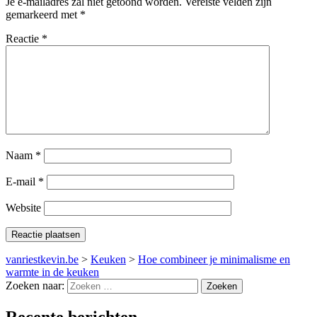
Je e-mailadres zal niet getoond worden.
Vereiste velden zijn
gemarkeerd met
*
Reactie
*
Naam
*
E-mail
*
Website
vanriestkevin.be
>
Keuken
>
Hoe combineer je minimalisme en
warmte in de keuken
Zoeken naar:
Recente berichten