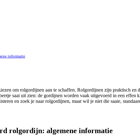
mene informatie
kiezen om rolgordijnen aan te schaffen. Rolgordijnen zijn praktisch e
beetje saai uit zien: de gordijnen worden vaak uitgevoerd in een effen kl
uisteren en zoek je naar rolgordijnen, maar wil je niet die saaie, standa
ard rolgordijn: algemene informatie