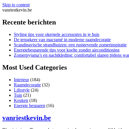
Skip to content
vanriestkevin.be
Recente berichten
Styling tips voor okergele accessoires in je huis
De terugkeer van macramé in moderne raamdecoratie
Scandinavische strandhuizen: een rustgevende zomerinspiratie
Energiebesparende tips voor koelte zonder airconditioning
Zomerpyjama’s en nachtkleding: comfortabel slapen tijdens w
Most Used Categories
Interieur
(184)
Raamdecoratie
(32)
Lifestyle
(24)
Tuin
(21)
Keuken
(18)
Energie besparen
(16)
vanriestkevin.be