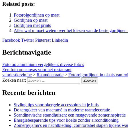
Related posts:
Fotorolgordijnen op maat
Gordijnen op maat
Gordijnen met prints
Alles wat u moet weten over het kiezen van de beste gordijnen
Facebook
Twitter
Pinterest
Linkedin
Berichtnavigatie
Foto op aluminium vergelijken: diverse foto’s
Een foto op canvas voor het restaurant
vanriestkevin.be
>
Raamdecoratie
>
Fotorolgordijnen in plaats van ro
Zoeken naar:
Recente berichten
Styling tips voor okergele accessoires in je huis
De terugkeer van macramé in moderne raamdecoratie
Scandinavische strandhuizen: een rustgevende zomerinspiratie
Energiebesparende tips voor koelte zonder airconditioning
Zomerpyjama’s en nachtkleding: comfortabel slapen tijdens w