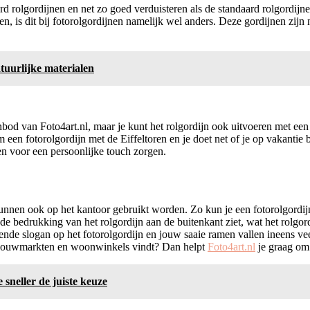
rd rolgordijnen en net zo goed verduisteren als de standaard rolgordijn
ten, is dit bij fotorolgordijnen namelijk wel anders. Deze gordijnen zijn
tuurlijke materialen
anbod van Foto4art.nl, maar je kunt het rolgordijn ook uitvoeren met een 
 een fotorolgordijn met de Eiffeltoren en je doet net of je op vakantie
 en voor een persoonlijke touch zorgen.
 kunnen ook op het kantoor gebruikt worden. Zo kun je een fotorolgordij
 de bedrukking van het rolgordijn aan de buitenkant ziet, wat het rolgor
kkende slogan op het fotorolgordijn en jouw saaie ramen vallen ineens ve
an bouwmarkten en woonwinkels vindt? Dan helpt
Foto4art.nl
je graag om 
sneller de juiste keuze