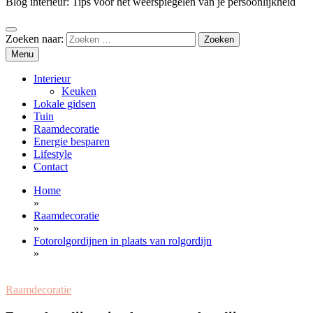
Blog interieur: Tips voor het weerspiegelen van je persoonlijkheid
Zoeken naar:
Menu
Interieur
Keuken
Lokale gidsen
Tuin
Raamdecoratie
Energie besparen
Lifestyle
Contact
Home
»
Raamdecoratie
»
Fotorolgordijnen in plaats van rolgordijn
»
Raamdecoratie