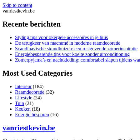
Skip to content
vanriestkevin.be
Recente berichten
Styling tips voor okergele accessoires in je huis
De terugkeer van macramé in moderne raamdecoratie
Scandinavische strandhuizen: een rustgevende zomerinspiratie
Energiebesparende tips voor koelte zonder airconditioning
Zomerpyjama’s en nachtkleding: comfortabel slapen tijdens w
Most Used Categories
Interieur
(184)
Raamdecoratie
(32)
Lifestyle
(24)
Tuin
(21)
Keuken
(18)
Energie besparen
(16)
vanriestkevin.be