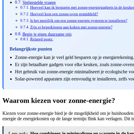
Veelgestelde vragen
Hoeveel kan ik besparen met zonne-energiegadgets in de keuke
Hoeveel kost een zonne-oven gemiddeld?
Is het moeilijk om een zonne-energie systeem te installeren?
Zijn er beperkingen aan koken met zonne-energie?
Begin je eigen duurzame reis
Related posts:
Belangrijkste punten
Zonne-energie kan je veel geld besparen op je energierekening
Er zijn betaalbare gadgets voor elke keuken, zoals zonne-oven
Het gebruik van zonne-energie minimaliseert je ecologische vo
Solar-powered apparaten zijn eenvoudig te installeren, zelfs vo
Waarom kiezen voor zonne-energie?
Kiezen voor zonne-energie bied je de mogelijkheid om je huishouden m
energie de energiekosten op de lange termijn flink kan verlagen. Dit i
Lees ook:
Hoe combineer je minimalisme en warmte in de ke