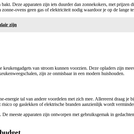
 bakt. Deze apparaten zijn iets duurder dan zonnekokers, met prijzen 
en zonne-ovens geen gas of elektriciteit nodig waardoor je op de lange t
air zijn
je keukengadgets van stroom kunnen voorzien. Deze opladers zijn meesta
 keukenweegschalen, zijn ze onmisbaar in een modern huishouden.
-energie tal van andere voordelen met zich mee. Allereerst draag je bi
t risico op gaslekken of elektrische branden aanzienlijk wordt verminde
. De meeste apparaten zijn ontworpen met gebruiksgemak in gedachten,
 budget