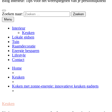
Blog interieur: Tips voor het weerspiegelen van je persoonlijkheid
Zoeken naar:
Menu
Interieur
Keuken
Lokale gidsen
Tuin
Raamdecoratie
Energie besparen
Lifestyle
Contact
Home
»
Keuken
»
Koken met zonne-energie: innovatieve keuken gadgets
»
Keuken